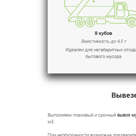
8 кубов
Вместимость до 4,5 т
Идеален для негабаритных отход
бытового мусора
Вывезе
Выполняем плановый и срочный
вывоз м
м3.
При необходимости возможна предварител