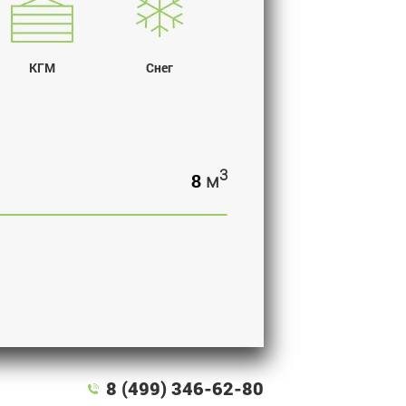
КГМ
Снег
3
м
8 (499) 346-62-80