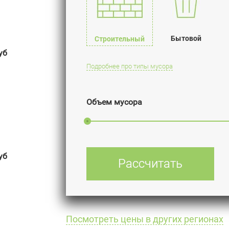
Бытовой
Строительный
уб
Подробнее про типы мусора
Объем мусора
уб
Рассчитать
Посмотреть цены в других регионах