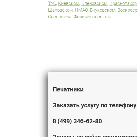
ТАО
,
Киевском
,
Кленовском
,
Краснопахо
Щаповском
,
НМАО
,
Внуковском
,
Воскрес
Сосенском
,
Филимонковском
Печатники
Заказать услугу по телефону
8 (499) 346-62-80
Заказы на сайте принимают