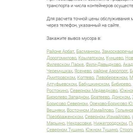
транспорта и числа контейнеров осущест
Для расчета точной цены обслуживания 
через телефон, указанный на сайте.
Закажите вывоз мусора в:
Районе Арбат
,
Басманном
,
Замоскворечь
Дорогомилово
,
Крылатском
,
Кунцево
,
Нов
Филевском Парке
,
Фили-Давыдково
,
Ака
Черемушках
,
Ясенево
,
районе Аэропорт
,
Б
Дмитровском
,
Коптево
,
Левобережном
,
М
Алтуфьевском
,
Бабушкинском
,
Бибирево
,
Ростокино
,
Северном Медведково
,
Южном
Бирюлево Западном
,
Братеево
,
Донском
,
Борисово Северном
,
Орехово-Борисово 
Вешняки
,
Восточном Измайлово
,
Гольяно
Преображенском
,
Северном Измайлово
,
Марьино
,
Некрасовке
,
Нижегородском
,
П
Северном Тушино
,
Южном Тушино
,
Строг