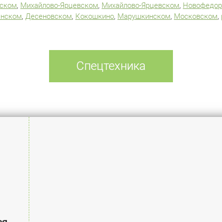
рском
,
Михайлово-Ярцевском
,
Михайлово-Ярцевском
,
Новофедор
енском
,
Десеновском
,
Кокошкино
,
Марушкинском
,
Московском
,
Спецтехника
ся