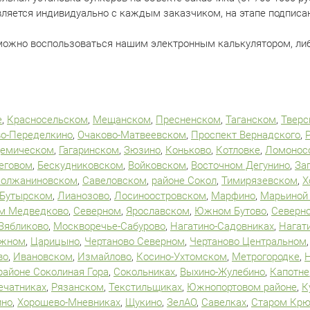
вляется индивидуально с каждым заказчиком, на этапе подписа
можно воспользоваться нашим электронным калькулятором, ли
е
,
Красносельском
,
Мещанском
,
Пресненском
,
Таганском
,
Тверс
о-Переделкино
,
Очаково-Матвеевском
,
Проспект Вернадского
,
демическом
,
Гагаринском
,
Зюзино
,
Коньково
,
Котловке
,
Ломонос
еговом
,
Бескудниковском
,
Войковском
,
Восточном Дегунино
,
За
олжаниновском
,
Савеловском
,
районе Сокол
,
Тимирязевском
,
Х
Бутырском
,
Лианозово
,
Лосиноостровском
,
Марфино
,
Марьиной
 Медведково
,
Северном
,
Ярославском
,
Южном Бутово
,
Северно
Зябликово
,
Москворечье-Сабурово
,
Нагатино-Садовниках
,
Нагат
Южном
,
Царицыно
,
Чертаново Северном
,
Чертаново Центральном
во
,
Ивановском
,
Измайлово
,
Косино-Ухтомском
,
Метрогородке
,
районе Соколиная Гора
,
Сокольниках
,
Выхино-Жулебино
,
Капотне
ечатниках
,
Рязанском
,
Текстильщиках
,
Южнопортовом районе
,
К
ино
,
Хорошево-Мневниках
,
Щукино
,
ЗелАО
,
Савелках
,
Старом Крю