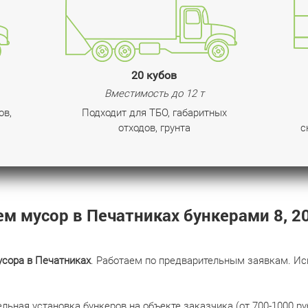
20 кубов
Вместимость до 12 т
ов,
Подходит для ТБО, габаритных
отходов, грунта
с
м мусор в Печатниках бункерами 8, 20
усора в Печатниках
. Работаем по предварительным заявкам. Исп
ьная установка бункеров на объекте заказчика (от 700-1000 ру