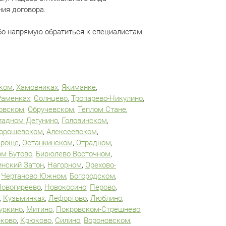
ния договора.
бо напрямую обратиться к специалистам
ком
,
Хамовниках
,
Якиманке
,
Раменках
,
Солнцево
,
Тропарево-Никулино
,
овском
,
Обручевском
,
Теплом Стане
,
падном Дегунино
,
Головинском
,
орошевском
,
Алексеевском
,
 роще
,
Останкинском
,
Отрадном
,
м Бутово
,
Бирюлево Восточном
,
инский Затон
,
Нагорном
,
Орехово-
,
Чертаново Южном
,
Богородском
,
Новогиреево
,
Новокосино
,
Перово
,
,
Кузьминках
,
Лефортово
,
Люблино
,
уркино
,
Митино
,
Покровском-Стрешнево
,
ково
,
Крюково
,
Силино
,
Вороновском
,