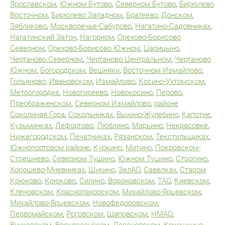
Ярославском
,
Южном Бутово
,
Северном Бутово
,
Бирюлево
Восточном
,
Бирюлево Западном
,
Братеево
,
Донском
,
Зябликово
,
Москворечье-Сабурово
,
Нагатино-Садовниках
,
Нагатинский Затон
,
Нагорном
,
Орехово-Борисово
Северном
,
Орехово-Борисово Южном
,
Царицыно
,
Чертаново Северном
,
Чертаново Центральном
,
Чертаново
Южном
,
Богородском
,
Вешняки
,
Восточном Измайлово
,
Гольяново
,
Ивановском
,
Измайлово
,
Косино-Ухтомском
,
Метрогородке
,
Новогиреево
,
Новокосино
,
Перово
,
Преображенском
,
Северном Измайлово
,
районе
Соколиная Гора
,
Сокольниках
,
Выхино-Жулебино
,
Капотне
,
Кузьминках
,
Лефортово
,
Люблино
,
Марьино
,
Некрасовке
,
Нижегородском
,
Печатниках
,
Рязанском
,
Текстильщиках
,
Южнопортовом районе
,
Куркино
,
Митино
,
Покровском-
Стрешнево
,
Северном Тушино
,
Южном Тушино
,
Строгино
,
Хорошево-Мневниках
,
Щукино
,
ЗелАО
,
Савелках
,
Старом
Крюково
,
Крюково
,
Силино
,
Вороновском
,
ТАО
,
Киевском
,
Кленовском
,
Краснопахорском
,
Михайлово-Ярцевском
,
Михайлово-Ярцевском
,
Новофедоровском
,
Первомайском
,
Роговском
,
Щаповском
,
НМАО
,
Внуковском
,
Воскресенском
,
Десеновском
,
Кокошкино
,