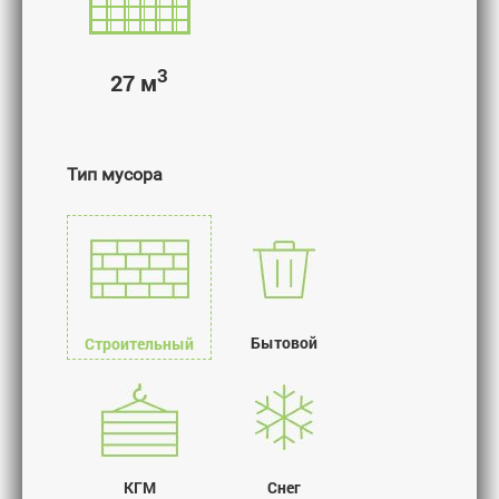
3
27 м
Тип мусора
Бытовой
Строительный
КГМ
Снег