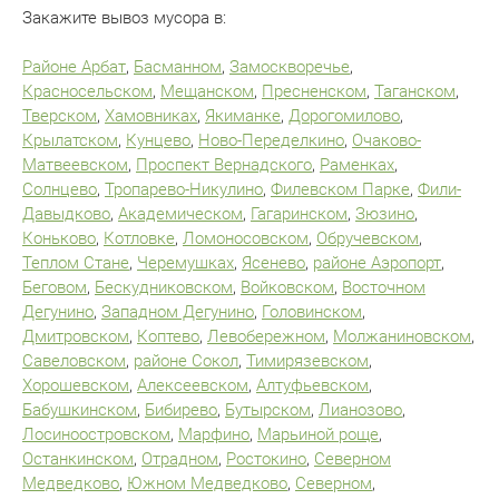
Закажите вывоз мусора в:
Районе Арбат
,
Басманном
,
Замоскворечье
,
Красносельском
,
Мещанском
,
Пресненском
,
Таганском
,
Тверском
,
Хамовниках
,
Якиманке
,
Дорогомилово
,
Крылатском
,
Кунцево
,
Ново-Переделкино
,
Очаково-
Матвеевском
,
Проспект Вернадского
,
Раменках
,
Солнцево
,
Тропарево-Никулино
,
Филевском Парке
,
Фили-
Давыдково
,
Академическом
,
Гагаринском
,
Зюзино
,
Коньково
,
Котловке
,
Ломоносовском
,
Обручевском
,
Теплом Стане
,
Черемушках
,
Ясенево
,
районе Аэропорт
,
Беговом
,
Бескудниковском
,
Войковском
,
Восточном
Дегунино
,
Западном Дегунино
,
Головинском
,
Дмитровском
,
Коптево
,
Левобережном
,
Молжаниновском
,
Савеловском
,
районе Сокол
,
Тимирязевском
,
Хорошевском
,
Алексеевском
,
Алтуфьевском
,
Бабушкинском
,
Бибирево
,
Бутырском
,
Лианозово
,
Лосиноостровском
,
Марфино
,
Марьиной роще
,
Останкинском
,
Отрадном
,
Ростокино
,
Северном
Медведково
,
Южном Медведково
,
Северном
,