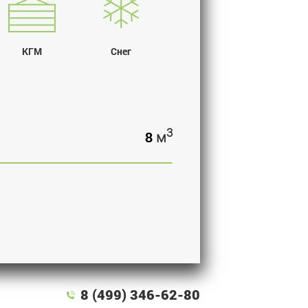
КГМ
Снег
3
м
8 (499) 346-62-80