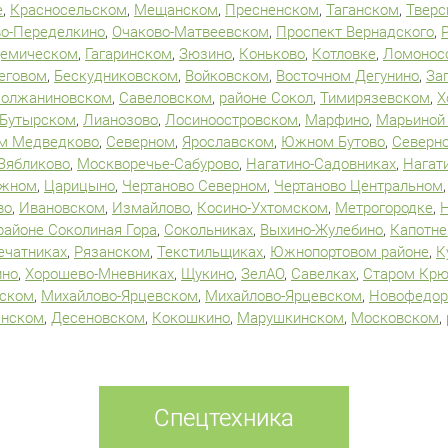
е
,
Красносельском
,
Мещанском
,
Пресненском
,
Таганском
,
Тверс
о-Переделкино
,
Очаково-Матвеевском
,
Проспект Вернадского
,
демическом
,
Гагаринском
,
Зюзино
,
Коньково
,
Котловке
,
Ломонос
еговом
,
Бескудниковском
,
Войковском
,
Восточном Дегунино
,
За
олжаниновском
,
Савеловском
,
районе Сокол
,
Тимирязевском
,
Х
Бутырском
,
Лианозово
,
Лосиноостровском
,
Марфино
,
Марьиной
 Медведково
,
Северном
,
Ярославском
,
Южном Бутово
,
Северно
Зябликово
,
Москворечье-Сабурово
,
Нагатино-Садовниках
,
Нагат
Южном
,
Царицыно
,
Чертаново Северном
,
Чертаново Центральном
во
,
Ивановском
,
Измайлово
,
Косино-Ухтомском
,
Метрогородке
,
районе Соколиная Гора
,
Сокольниках
,
Выхино-Жулебино
,
Капотне
ечатниках
,
Рязанском
,
Текстильщиках
,
Южнопортовом районе
,
К
ино
,
Хорошево-Мневниках
,
Щукино
,
ЗелАО
,
Савелках
,
Старом Крю
рском
,
Михайлово-Ярцевском
,
Михайлово-Ярцевском
,
Новофедор
енском
,
Десеновском
,
Кокошкино
,
Марушкинском
,
Московском
,
Спецтехника