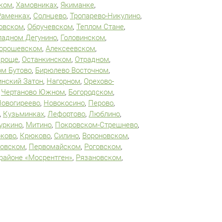
ком
,
Хамовниках
,
Якиманке
,
Раменках
,
Солнцево
,
Тропарево-Никулино
,
овском
,
Обручевском
,
Теплом Стане
,
падном Дегунино
,
Головинском
,
орошевском
,
Алексеевском
,
 роще
,
Останкинском
,
Отрадном
,
м Бутово
,
Бирюлево Восточном
,
инский Затон
,
Нагорном
,
Орехово-
,
Чертаново Южном
,
Богородском
,
Новогиреево
,
Новокосино
,
Перово
,
,
Кузьминках
,
Лефортово
,
Люблино
,
уркино
,
Митино
,
Покровском-Стрешнево
,
ково
,
Крюково
,
Силино
,
Вороновском
,
овском
,
Первомайском
,
Роговском
,
районе «Мосрентген»
,
Рязановском
,