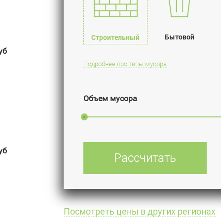
Бытовой
Строительный
уб
Подробнее про типы мусора
Объем мусора
уб
Рассчитать
Посмотреть цены в других регионах