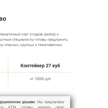
во
лематичный сорт отходов, разбор и
опытные специалисты готовы предложить
озу опасных, крупных и тяжеловесных
Контейнер 27 куб
от 10000 руб
арушкинском дешево
. Мы предлагаем
вать КГМ, готовы оказать свою