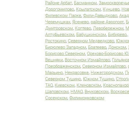
Районе Арбат
,
Басманном
,
Замоскворечь
Дорогомилово
,
Крылатском
,
Кунцево
,
Нов
Филевском Парке
,
Фили-Давыдково
,
Ака
Черемушках
,
Ясенево
,
районе Аэропорт
,
Б
Дмитровском
,
Коптево
,
Левобережном
,
М
Алтуфьевском
,
Бабушкинском
,
Бибирево
,
Ростокино
,
Северном Медведково
,
Южном
Бирюлево Западном
,
Братеево
,
Донском
,
Борисово Северном
,
Орехово-Борисово 
Вешняки
,
Восточном Измайлово
,
Гольяно
Преображенском
,
Северном Измайлово
,
Марьино
,
Некрасовке
,
Нижегородском
,
П
Северном Тушино
,
Южном Тушино
,
Строг
ТАО
,
Киевском
,
Кленовском
,
Краснопахо
Щаповском
,
НМАО
,
Внуковском
,
Воскрес
Сосенском
,
Филимонковском