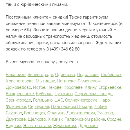
так и с юридическими лицами.
Постоянным клиентам скидки! Также гарантируем
снижение цены при заказе минимум от 10 контейнеров (в
размере 5%). Звоните нашим диспетчерам и уточняйте
наличие свободных транспортных единиц, стоимость
обслуживания, сроки, финансовые вопросы. Ждем ваших
заявок по телефону 8 (499) 346-62-80!
Вывоз мусора по заказу доступен в:
Балашихе
,
Зеленограде
,
Одинцово
,
Подольске
,
Люберцах
,
Красногорске
,
Мытищах
,
Ногинске
,
Раменском
,
Домодедово
,
Истре
,
Чехове
,
Королеве
,
Клину
,
Егорьевске
,
Воскресенске
,
Кубинке
,
Пушкино
,
Сергиевом Посаде
,
Звенигороде
,
Голицыно
,
ЦАО
,
Солнечногорске
,
Наро-
Фоминске
,
Серпухове
,
Павловском Посаде
,
Лобне
,
Ступино
,
Бронницах
,
Фрязино
,
Дзержинском
,
Тучково
,
Дмитрове
,
Щелково
,
Химках
,
Талдомском районе
,
Сходне
,
Видном
,
Электростали
,
Жуковском
,
Дедовске
,