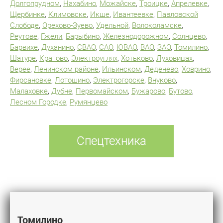
Долгопрудном
,
Нахабино
,
Можайске
,
Троицке
,
Апрелевке
,
Щербинке
,
Климовске
,
Икше
,
Ивантеевке
,
Павловской
Слободе
,
Орехово-Зуево
,
Удельной
,
Волоколамске
,
Реутове
,
Гжели
,
Барыбино
,
Железнодорожном
,
Солнцево
,
Барвихе
,
Духанино
,
СВАО
,
САО
,
ЮВАО
,
ВАО
,
ЗАО
,
Томилино
,
Шатуре
,
Кратово
,
Электроуглях
,
Хотьково
,
Луховицах
,
Верее
,
Ленинском районе
,
Ильинском
,
Деденево
,
Ховрино
,
Фирсановке
,
Лотошино
,
Электрогорске
,
Внуково
,
Малаховке
,
Дубне
,
Первомайском
,
Бужарово
,
Бутово
,
Лесном Городке
,
Румянцево
Спецтехника
Томилино