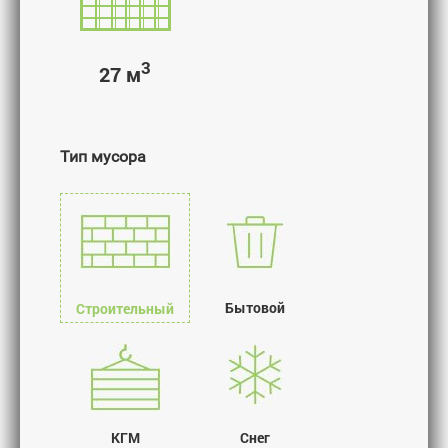
3
27 м
Тип мусора
Бытовой
Строительный
КГМ
Снег