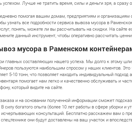
 успехом. Лучше не тратить время, силы и деньги зря, а сразу
жедневно помогая вашим домам, предприятиям и организациям с
тобы узнать все подробности сервиса вывоза мусора в Раменско
луг, понять, можете ли вы рассчитывать на скидки. На сайте ес
мените данный инструмент, чтобы оперативно рассчитать ценник
ывоз мусора в Раменском контейнера
три главных составляющих нашего успеха. Мы долго к этому шли
йнеров пользуются наибольшим спросом у наших клиентов. Это –
яет 5-10 тонн, что позволяет находить индивидуальный подход 
инвентаря помогает нам легко и качественно обслуживать и част
ефону, который видите на сайте.
заказа и на основании полученной информации сможет подсказ
 В силу богатого опыта (более 10 лет работы в сфере уборки и 
ю исчерпывающих консультаций. Бесплатно расскажем вам о пр
й спецтехнике они будут доставлены на ваш участок и впоследст