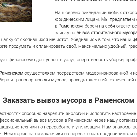
Наш сервис ликвидации любых отходов
юридическим лицам. Мы предлагаем 
в Раменском
, берем на себя ответств
заявку на
вывоз строительного мусор
щадку от скопившихся нечистот. Убедившись в том, что наши
ц
ете продумать и спланировать свой, максимально удобный, гра
рует финансовую доступность услуг, оперативность уборки, про
в Раменском
осуществляем посредством модернизированной и ис
ора и транспортировки мусора, проходят жесткий технический о
Заказать вывоз мусора в Раменском
естностях способно навредить экологии и испортить настроени
фессиональный вывоз мусора в Раменском через нашу организа
адящие техники по переработке и утилизации. Нам знакомы все
м. Некоторые наши заказчики на первых порах предпринимали 