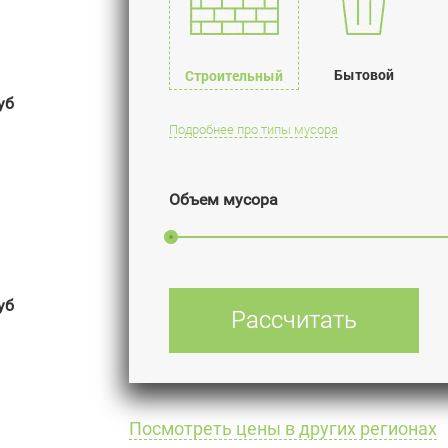
Бытовой
Строительный
уб
Подробнее про типы мусора
Объем мусора
уб
Рассчитать
Посмотреть цены в других регионах