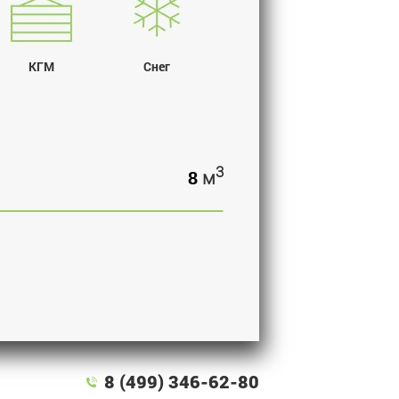
КГМ
Снег
3
м
8 (499) 346-62-80